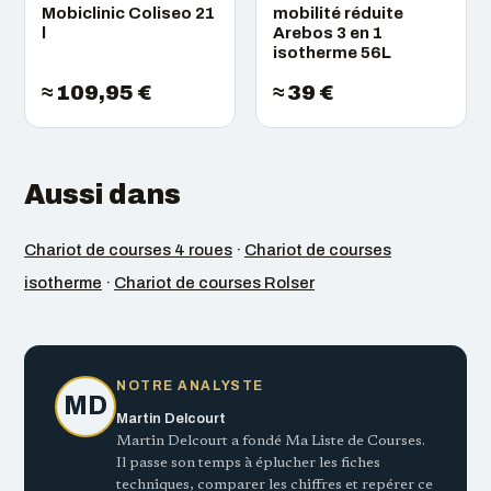
Mobiclinic Coliseo 21
mobilité réduite
l
Arebos 3 en 1
isotherme 56L
≈ 109,95 €
≈ 39 €
Aussi dans
Chariot de courses 4 roues
·
Chariot de courses
isotherme
·
Chariot de courses Rolser
NOTRE ANALYSTE
MD
Martin Delcourt
Martin Delcourt a fondé Ma Liste de Courses.
Il passe son temps à éplucher les fiches
techniques, comparer les chiffres et repérer ce