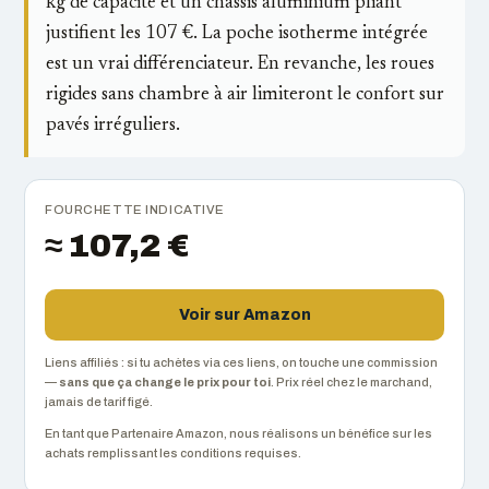
kg de capacité et un châssis aluminium pliant
justifient les 107 €. La poche isotherme intégrée
est un vrai différenciateur. En revanche, les roues
rigides sans chambre à air limiteront le confort sur
pavés irréguliers.
FOURCHETTE INDICATIVE
≈ 107,2 €
Voir sur Amazon
Liens affiliés : si tu achètes via ces liens, on touche une commission
—
sans que ça change le prix pour toi
. Prix réel chez le marchand,
jamais de tarif figé.
En tant que Partenaire Amazon, nous réalisons un bénéfice sur les
achats remplissant les conditions requises.